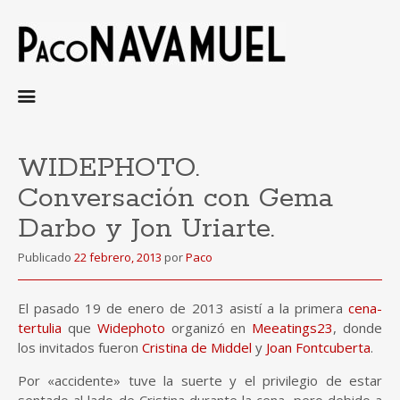
Ir
al
contenido
WIDEPHOTO.
Conversación con Gema
Darbo y Jon Uriarte.
Publicado
22 febrero, 2013
por
Paco
El pasado 19 de enero de 2013 asistí a la primera
cena-
tertulia
que
Widephoto
organizó en
Meeatings23
, donde
los invitados fueron
Cristina de Middel
y
Joan Fontcuberta
.
Por «accidente» tuve la suerte y el privilegio de estar