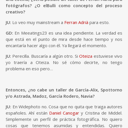
fotógrafos?
¿O elBulli como concepto del proceso
creativo?
JU:
Lo veo muy mainstream a
Ferran Adrià
para esto.
GD:
En Meeatings23 es una idea pendiente. La verdad es
que está en el punto de mira desde hace tiempo y nos
encantaría hacer algo con él. Ya llegará el momento.
JU:
Perecilla. Buscaría a algún otro. Si
Oteiza
estuviese vivo
yo traería a Oteiza. No sé cómo decirte, no tengo
problema en eso pero…
Entonces, ¿no cabe un taller de García-Alix, Spottorno
y/o Astrada, Madoz, García Rodero, Navia?
JU:
En Widephoto no. Cosa que no quita que traiga autores
españoles. Ahí están
Daniel Canogar
y Cristina de Middel.
Simplemente un perfil de práctica fotográfica. No quiero
cosas que tenemos asumidas y entendidas. Quiero