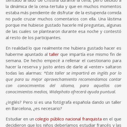
sentado al lado de Cristina durante la cena, pero debido a
la dinámica de la cena-tertulia y que en muchos momentos
estaba más pendiente de disfrutar de la estupenda comida
no pude cruzar muchos comentarios con ella. Una lástima
porque me hubiese gustado hacerle mil preguntas, algunas
de las cuales se plantearon durante esa noche y contestó
al resto de los participantes.
En realidad lo que realmente me hubiera gustado hacer es
haberme apuntado al
taller
que impartía ese mismo fin de
semana. De hecho empecé a rellenar el cuestionario para
hacer la reserva y justo antes de darle al «enter» saltaron
todas las alarmas:
*Este taller se impartirá en inglés por lo
que para su mejor aprovechamiento recomendamos contar
con conocimientos del idioma, para aquellos con
conocimientos medios, Widephoto ofrecerá ayuda puntual.
¿Inglés? Pero si es una fotógrafa española dando un taller
en Barcelona, ¿es necesario?
Estudiar en un
colegio público nacional franquista
en el que
decidieron que los niños deberíamos estudiar francés y las