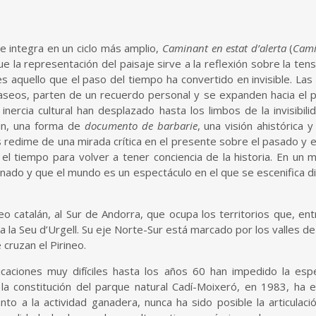
e integra en un ciclo más amplio,
Caminant en estat d’alerta
(
Cami
e la representación del paisaje sirve a la reflexión sobre la ten
s aquello que el paso del tiempo ha convertido en invisible. Las 
paseos, parten de un recuerdo personal y se expanden hacia el 
inercia cultural han desplazado hasta los limbos de la invisibili
min, una forma de
documento de barbarie
, una visión ahistórica
 redime de una mirada crítica en el presente sobre el pasado y el
 el tiempo para volver a tener conciencia de la historia. En u
inado y que el mundo es un espectáculo en el que se escenifica d
o catalán, al Sur de Andorra, que ocupa los territorios que, ent
a la Seu d’Urgell. Su eje Norte-Sur está marcado por los valles de
cruzan el Pirineo.
aciones muy difíciles hasta los años 60 han impedido la especu
a constitución del parque natural Cadí-Moixeró, en 1983, ha el
nto a la actividad ganadera, nunca ha sido posible la articulaci