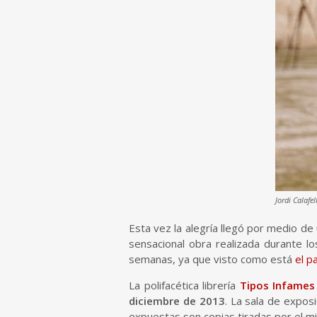
Jordi Calafe
Esta vez la alegría llegó por medio de
sensacional obra realizada durante l
semanas, ya que visto como está
el p
La polifacética librería
Tipos Infames
diciembre de 2013
. La sala de expos
expuestas son copias tiradas por el 