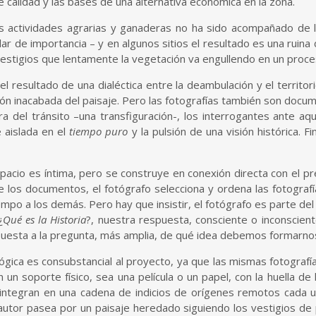
 calidad y las bases de una alternativa económica en la zona.
las actividades agrarias y ganaderas no ha sido acompañado de 
r de importancia – y en algunos sitios el resultado es una ruina
stigios que lentamente la vegetación va engullendo en un proces
l resultado de una dialéctica entre la deambulación y el territo
ión inacabada del paisaje. Pero las fotografías también son docume
 del tránsito –una transfiguración-, los interrogantes ante aq
e aislada en el
tiempo puro
y la pulsión de una visión histórica. F
pacio es íntima, pero se construye en conexión directa con el pr
te los documentos, el fotógrafo selecciona y ordena las fotograf
 tiempo a los demás. Pero hay que insistir, el fotógrafo es parte d
¿
Qué es la Historia
?, nuestra respuesta, consciente o inconscient
puesta a la pregunta, más amplia, de qué idea debemos formarnos
analógica es consubstancial al proyecto, ya que las mismas fotogra
 un soporte físico, sea una película o un papel, con la huella de 
 integran en una cadena de indicios de orígenes remotos cada u
 autor pasea por un paisaje heredado siguiendo los vestigios de 