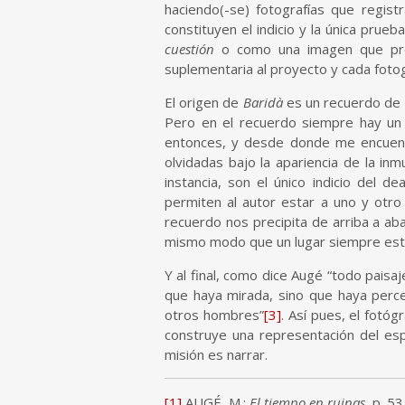
haciendo(-se) fotografías que regis
constituyen el indicio y la única prue
cuestión
o como una imagen que prete
suplementaria al proyecto y cada foto
El origen de
Baridà
es un recuerdo de n
Pero en el recuerdo siempre hay un 
entonces, y desde donde me encuentr
olvidadas bajo la apariencia de la inm
instancia, son el único indicio del 
permiten al autor estar a uno y otro
recuerdo nos precipita de arriba a aba
mismo modo que un lugar siempre está
Y al final, como dice Augé “todo paisa
que haya mirada, sino que haya percep
otros hombres”
[3]
. Así pues, el fotóg
construye una representación del esp
misión es narrar.
[1]
AUGÉ, M.:
El tiempo en ruinas
, p. 5