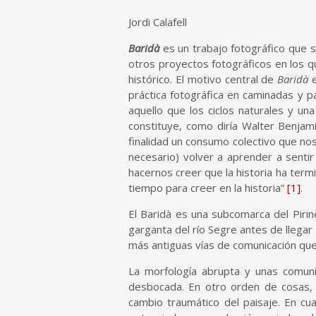
Jordi Calafell
Baridà
es un trabajo fotográfico que s
otros proyectos fotográficos en los qu
histórico. El motivo central de
Baridà
e
práctica fotográfica en caminadas y 
aquello que los ciclos naturales y una 
constituye, como diría Walter Benja
finalidad un consumo colectivo que nos
necesario) volver a aprender a sentir
hacernos creer que la historia ha term
tiempo para creer en la historia”
[1]
.
El Baridà es una subcomarca del Pirine
garganta del río Segre antes de llegar 
más antiguas vías de comunicación que 
La morfología abrupta y unas comunic
desbocada. En otro orden de cosas, l
cambio traumático del paisaje. En cua