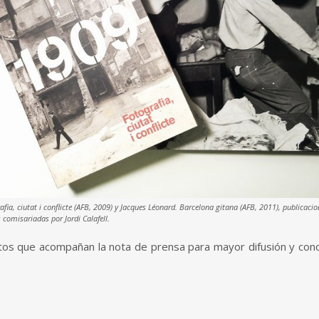
afia, ciutat i conflicte (AFB, 2009) y Jacques Léonard. Barcelona gitana (AFB, 2011), publicaci
 comisariadas por Jordi Calafell.
os que acompañan la nota de prensa para mayor difusión y conoci