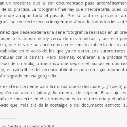
tran un presente que al ser documentado pasa automáticament
ba de su práctica. La fotografía final hay que interpretarla, pues
nde atrapar todo el pasado. Por lo tanto el proceso fotogr
grafía se convierte en una imagen-metáfora de todos los instante
iñez que desencadena una serie fotográfica realizada en un prado
aspecto luctuoso: estoy cerca de mis muertos, y por ello pie
o, que el valle se abre como un escenario cubierto de cicatri
utabilidad en el vacío de los que ya no están. Los autoretratos i
deambular con la cámara. Pero además, confieren a la práctica f
 lado de un artilugio mecánico que separa el mundo en dos real
jo, en caída libre del cerebro al vientre, pero en algún momento 
 integrado en una geografía.
je existe únicamente para la mirada que lo descubre […] “(pero) p
ción consciente, juicio y, finalmente, descripción. El paisaje 
rafo se convierte en el intermediario entre el territorio y el púb
acio que, más allá de la nostalgia o del documento estricto, s
3. Ed Gedisa, Barcelona 2008