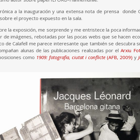
ectrónica a la inauguración y una extensa nota de prensa donde C
sobre el proyecto expuesto en la sala.
bre la exposición, me sorprende y me entristece la poca informa
ar de imágenes, rebotadas por las pocas webs que se hacen eco
ico de Calafell me parece interesante que también se descubra su 
mpañan alunas de las publicaciones realizadas por el
Arxiu Fo
xposiciones como
1909: fotografia, ciutat i conflicte
(AFB, 2009)
y