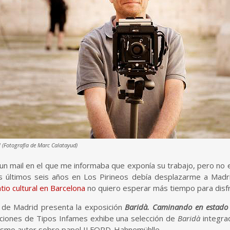
ll (Fotografía de Marc Calatayud)
 un mail en el que me informaba que exponía su trabajo, pero no 
os últimos seis años en Los Pirineos debía desplazarme a Madri
atio cultural en Barcelona
no quiero esperar más tiempo para disfr
de Madrid presenta la exposición
Baridà. Caminando en estado 
iciones de Tipos Infames exhibe una selección de
Baridà
integrad
mismo autor sobre papel ILFORD-Hahnemühlle.